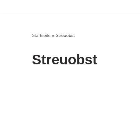
Zum
Inhalt
springen
Startseite
»
Streuobst
Streuobst